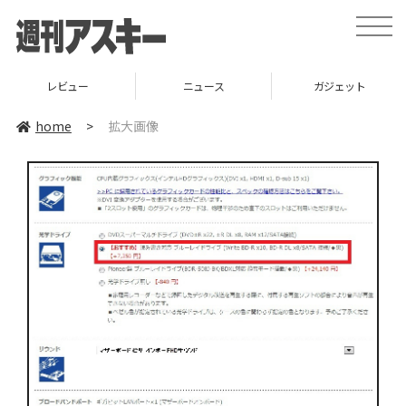
toggle
naviga
レビュー
ニュース
ガジェット
home
>
拡大画像