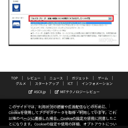
TOP
レビュー
ニュース
ガジェット
ゲーム
グルメ
スタートアップ
ICT
インフォメーション
ASCII.jp
MITテクノロジーレビュー
サイトポリシー
プライバシーポリシー
運営会社
このサイトでは、利用状況の把握や広告配信などのために、
お問い合わせ
広告掲載
スタッフ募集
電子版について
Cookieを使用してアクセスデータを取得・利用しています。これ
以降のページに遷移した場合、Cookieの設定や使用に同意したこ
©KADOKAWA ASCII Research Laboratories, Inc. 2026
とになります。Cookieの設定や使用の詳細、オプトアウトについ