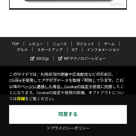
TOP
レビュー
ニュース
ガジェット
ゲーム
グルメ
スタートアップ
ICT
インフォメーション
ASCII.jp
MITテクノロジーレビュー
サイトポリシー
プライバシーポリシー
運営会社
このサイトでは、利用状況の把握や広告配信などのために、
お問い合わせ
広告掲載
スタッフ募集
電子版について
Cookieを使用してアクセスデータを取得・利用しています。これ
以降のページに遷移した場合、Cookieの設定や使用に同意したこ
©KADOKAWA ASCII Research Laboratories, Inc. 2026
とになります。Cookieの設定や使用の詳細、オプトアウトについ
ては
詳細
をご覧ください。
同意する
＞プライバシーポリシー