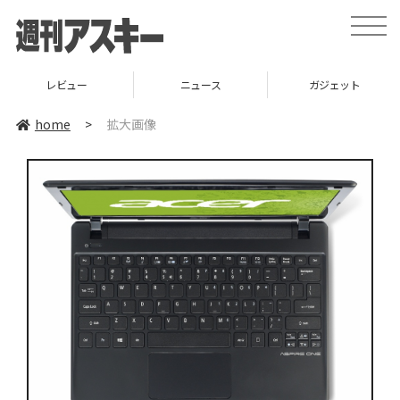
toggle
naviga
レビュー
ニュース
ガジェット
home
>
拡大画像