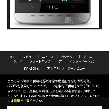
TOP
レビュー
ニュース
ガジェット
ゲーム
グルメ
スタートアップ
ICT
インフォメーション
ASCII.jp
MITテクノロジーレビュー
サイトポリシー
プライバシーポリシー
運営会社
このサイトでは、利用状況の把握や広告配信などのために、
お問い合わせ
広告掲載
スタッフ募集
電子版について
Cookieを使用してアクセスデータを取得・利用しています。これ
以降のページに遷移した場合、Cookieの設定や使用に同意したこ
©KADOKAWA ASCII Research Laboratories, Inc. 2026
とになります。Cookieの設定や使用の詳細、オプトアウトについ
ては
詳細
をご覧ください。