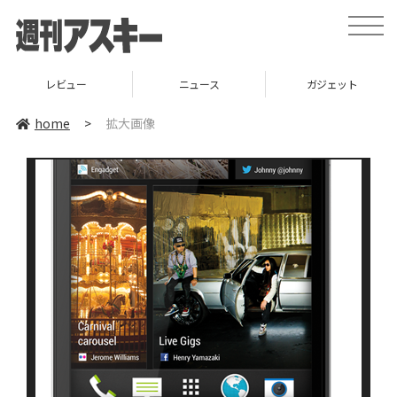
toggle
naviga
レビュー
ニュース
ガジェット
home
>
拡大画像