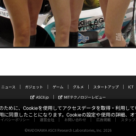
ニュース
ガジェット
ゲーム
グルメ
スタートアップ
ICT
ASCII.jp
MITテクノロジーレビュー
ために、Cookieを使用してアクセスデータを取得・利用して
使用に同意したことになります。Cookieの設定や使用の詳細、
ライバシーポリシー
運営会社
お問い合わせ
広告掲載
スタッフ
©KADOKAWA ASCII Research Laboratories, Inc. 2026