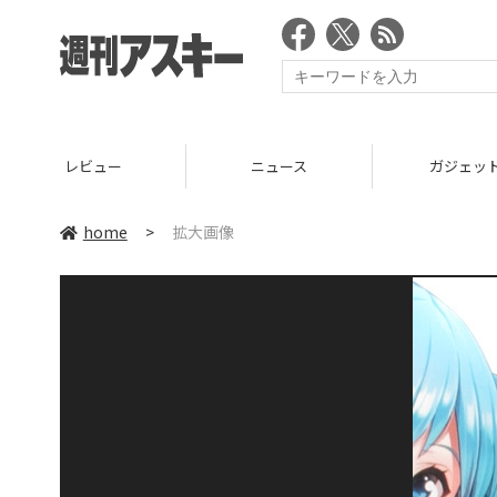
レビュー
ニュース
ガジェッ
home
>
拡大画像