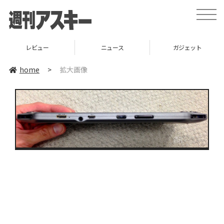
toggle
naviga
レビュー
ニュース
ガジェット
home
>
拡大画像