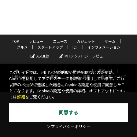
TOP
レビュー
ニュース
ガジェット
ゲーム
グルメ
スタートアップ
ICT
インフォメーション
ASCII.jp
MITテクノロジーレビュー
サイトポリシー
プライバシーポリシー
運営会社
このサイトでは、利用状況の把握や広告配信などのために、
お問い合わせ
広告掲載
スタッフ募集
電子版について
Cookieを使用してアクセスデータを取得・利用しています。これ
以降のページに遷移した場合、Cookieの設定や使用に同意したこ
©KADOKAWA ASCII Research Laboratories, Inc. 2026
とになります。Cookieの設定や使用の詳細、オプトアウトについ
ては
詳細
をご覧ください。
同意する
＞プライバシーポリシー