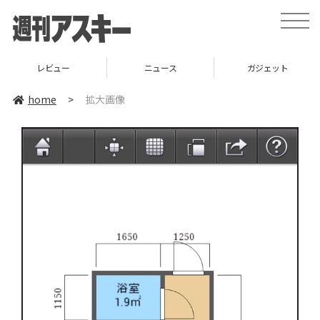
toggle
naviga
レビュー
ニュース
ガジェット
home
>
拡大画像