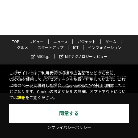
TOP
レビュー
ニュース
ガジェット
ゲーム
グルメ
スタートアップ
ICT
インフォメーション
ASCII.jp
MITテクノロジーレビュー
サイトポリシー
プライバシーポリシー
運営会社
このサイトでは、利用状況の把握や広告配信などのために、
お問い合わせ
広告掲載
スタッフ募集
電子版について
Cookieを使用してアクセスデータを取得・利用しています。これ
以降のページに遷移した場合、Cookieの設定や使用に同意したこ
©KADOKAWA ASCII Research Laboratories, Inc. 2026
とになります。Cookieの設定や使用の詳細、オプトアウトについ
ては
詳細
をご覧ください。
同意する
＞プライバシーポリシー