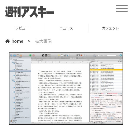
toggle
naviga
レビュー
ニュース
ガジェット
home
>
拡大画像