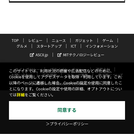
TOP
レビュー
ニュース
ガジェット
ゲーム
グルメ
スタートアップ
ICT
インフォメーション
ASCII.jp
MITテクノロジーレビュー
サイトポリシー
プライバシーポリシー
運営会社
このサイトでは、利用状況の把握や広告配信などのために、
お問い合わせ
広告掲載
スタッフ募集
電子版について
Cookieを使用してアクセスデータを取得・利用しています。これ
以降のページに遷移した場合、Cookieの設定や使用に同意したこ
©KADOKAWA ASCII Research Laboratories, Inc. 2026
とになります。Cookieの設定や使用の詳細、オプトアウトについ
ては
詳細
をご覧ください。
同意する
＞プライバシーポリシー