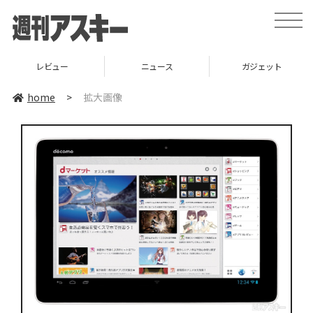
toggle
naviga
レビュー
ニュース
ガジェット
home
>
拡大画像