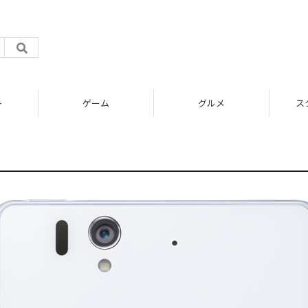
ト
ゲーム
グルメ
ス