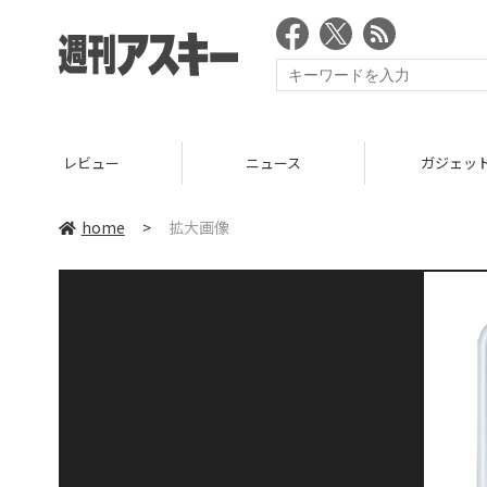
レビュー
ニュース
ガジェッ
home
>
拡大画像