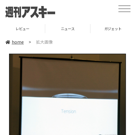
toggle
naviga
レビュー
ニュース
ガジェット
home
>
拡大画像