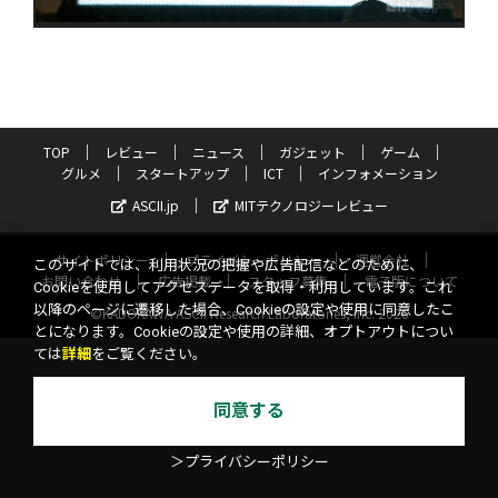
TOP
レビュー
ニュース
ガジェット
ゲーム
グルメ
スタートアップ
ICT
インフォメーション
ASCII.jp
MITテクノロジーレビュー
サイトポリシー
プライバシーポリシー
運営会社
このサイトでは、利用状況の把握や広告配信などのために、
お問い合わせ
広告掲載
スタッフ募集
電子版について
Cookieを使用してアクセスデータを取得・利用しています。これ
以降のページに遷移した場合、Cookieの設定や使用に同意したこ
©KADOKAWA ASCII Research Laboratories, Inc. 2026
とになります。Cookieの設定や使用の詳細、オプトアウトについ
ては
詳細
をご覧ください。
同意する
＞プライバシーポリシー