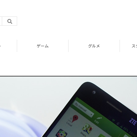
ト
ゲーム
グルメ
ス