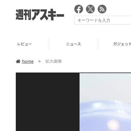
レビュー
ニュース
ガジェッ
home
>
拡大画像