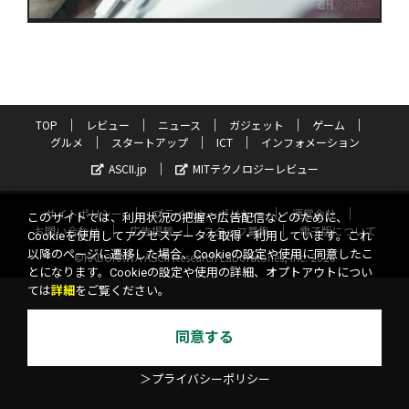
TOP
レビュー
ニュース
ガジェット
ゲーム
グルメ
スタートアップ
ICT
インフォメーション
ASCII.jp
MITテクノロジーレビュー
サイトポリシー
プライバシーポリシー
運営会社
このサイトでは、利用状況の把握や広告配信などのために、
お問い合わせ
広告掲載
スタッフ募集
電子版について
Cookieを使用してアクセスデータを取得・利用しています。これ
以降のページに遷移した場合、Cookieの設定や使用に同意したこ
©KADOKAWA ASCII Research Laboratories, Inc. 2026
とになります。Cookieの設定や使用の詳細、オプトアウトについ
ては
詳細
をご覧ください。
同意する
＞プライバシーポリシー