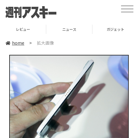
toggle
naviga
レビュー
ニュース
ガジェット
home
>
拡大画像