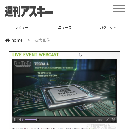
toggle
naviga
レビュー
ニュース
ガジェット
home
>
拡大画像