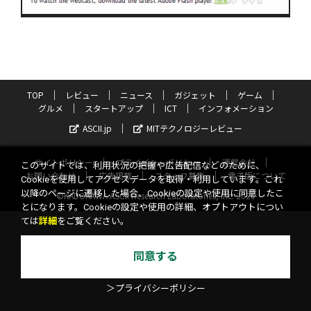
TOP
レビュー
ニュース
ガジェット
ゲーム
グルメ
スタートアップ
ICT
インフォメーション
ASCII.jp
MITテクノロジーレビュー
サイトポリシー
プライバシーポリシー
運営会社
このサイトでは、利用状況の把握や広告配信などのために、
お問い合わせ
広告掲載
スタッフ募集
電子版について
Cookieを使用してアクセスデータを取得・利用しています。これ
以降のページに遷移した場合、Cookieの設定や使用に同意したこ
©KADOKAWA ASCII Research Laboratories, Inc. 2026
とになります。Cookieの設定や使用の詳細、オプトアウトについ
ては
詳細
をご覧ください。
同意する
＞プライバシーポリシー