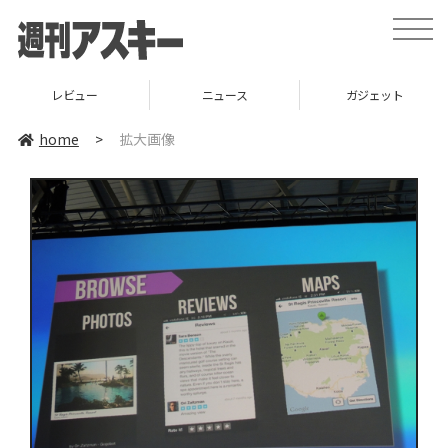
toggle
naviga
レビュー
ニュース
ガジェット
home
>
拡大画像