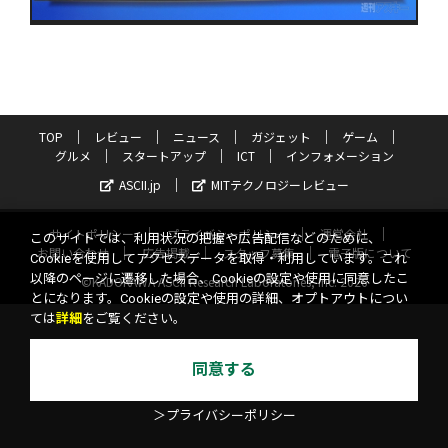
TOP
レビュー
ニュース
ガジェット
ゲーム
グルメ
スタートアップ
ICT
インフォメーション
ASCII.jp
MITテクノロジーレビュー
サイトポリシー
プライバシーポリシー
運営会社
このサイトでは、利用状況の把握や広告配信などのために、
お問い合わせ
広告掲載
スタッフ募集
電子版について
Cookieを使用してアクセスデータを取得・利用しています。これ
以降のページに遷移した場合、Cookieの設定や使用に同意したこ
©KADOKAWA ASCII Research Laboratories, Inc. 2026
とになります。Cookieの設定や使用の詳細、オプトアウトについ
ては
詳細
をご覧ください。
同意する
＞プライバシーポリシー