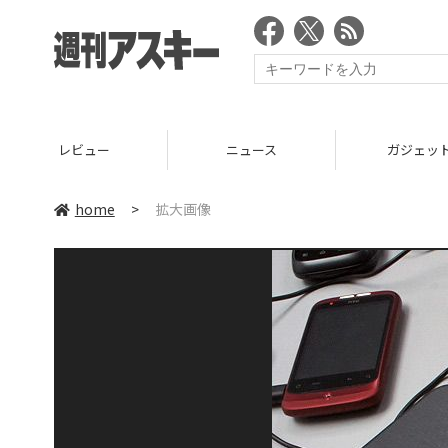
レビュー
ニュース
ガジェッ
home
>
拡大画像