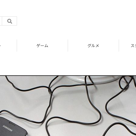
ト
ゲーム
グルメ
ス