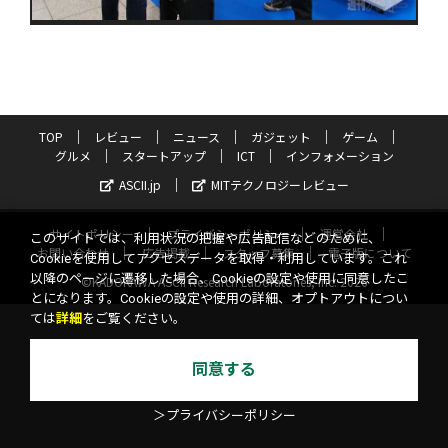
TOP
レビュー
ニュース
ガジェット
ゲーム
グルメ
スタートアップ
ICT
インフォメーション
ASCII.jp
MITテクノロジーレビュー
サイトポリシー
プライバシーポリシー
運営会社
このサイトでは、利用状況の把握や広告配信などのために、
お問い合わせ
広告掲載
スタッフ募集
電子版について
Cookieを使用してアクセスデータを取得・利用しています。これ
以降のページに遷移した場合、Cookieの設定や使用に同意したこ
©KADOKAWA ASCII Research Laboratories, Inc. 2026
とになります。Cookieの設定や使用の詳細、オプトアウトについ
ては
詳細
をご覧ください。
同意する
＞プライバシーポリシー