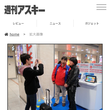
toggle
naviga
レビュー
ニュース
ガジェット
home
>
拡大画像