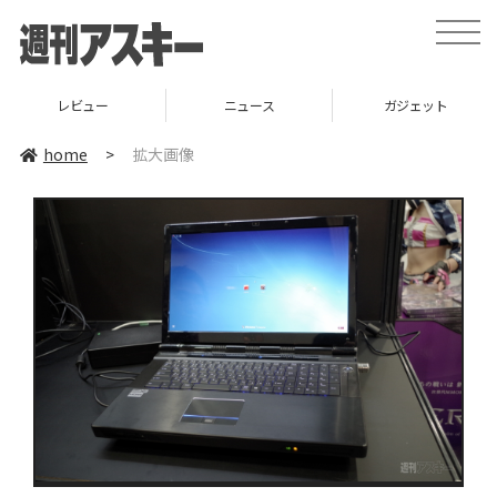
toggle
naviga
レビュー
ニュース
ガジェット
home
>
拡大画像