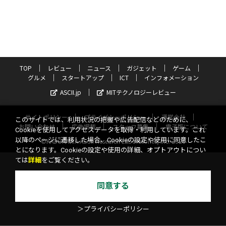
TOP
レビュー
ニュース
ガジェット
ゲーム
グルメ
スタートアップ
ICT
インフォメーション
ASCII.jp
MITテクノロジーレビュー
サイトポリシー
プライバシーポリシー
運営会社
このサイトでは、利用状況の把握や広告配信などのために、
お問い合わせ
広告掲載
スタッフ募集
電子版について
Cookieを使用してアクセスデータを取得・利用しています。これ
以降のページに遷移した場合、Cookieの設定や使用に同意したこ
©KADOKAWA ASCII Research Laboratories, Inc. 2026
とになります。Cookieの設定や使用の詳細、オプトアウトについ
ては
詳細
をご覧ください。
同意する
＞プライバシーポリシー