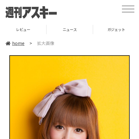
toggle
naviga
レビュー
ニュース
ガジェット
home
>
拡大画像