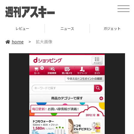
toggle
naviga
レビュー
ニュース
ガジェット
home
>
拡大画像