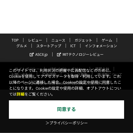
TOP
レビュー
ニュース
ガジェット
ゲーム
グルメ
スタートアップ
ICT
インフォメーション
ASCII.jp
MITテクノロジーレビュー
サイトポリシー
プライバシーポリシー
運営会社
このサイトでは、利用状況の把握や広告配信などのために、
お問い合わせ
広告掲載
スタッフ募集
電子版について
Cookieを使用してアクセスデータを取得・利用しています。これ
以降のページに遷移した場合、Cookieの設定や使用に同意したこ
©KADOKAWA ASCII Research Laboratories, Inc. 2026
とになります。Cookieの設定や使用の詳細、オプトアウトについ
ては
詳細
をご覧ください。
同意する
＞プライバシーポリシー