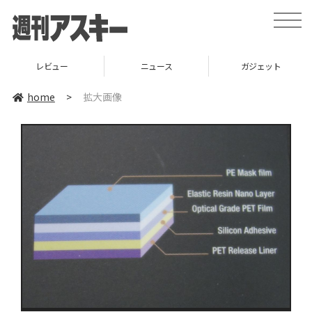
toggle
naviga
レビュー
ニュース
ガジェット
home
>
拡大画像