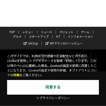
TOP
レビュー
ニュース
ガジェット
ゲーム
グルメ
スタートアップ
ICT
インフォメーション
ASCII.jp
MITテクノロジーレビュー
サイトポリシー
プライバシーポリシー
運営会社
このサイトでは、利用状況の把握や広告配信などのために、
お問い合わせ
広告掲載
スタッフ募集
電子版について
Cookieを使用してアクセスデータを取得・利用しています。これ
以降のページに遷移した場合、Cookieの設定や使用に同意したこ
©KADOKAWA ASCII Research Laboratories, Inc. 2026
とになります。Cookieの設定や使用の詳細、オプトアウトについ
ては
詳細
をご覧ください。
同意する
＞プライバシーポリシー