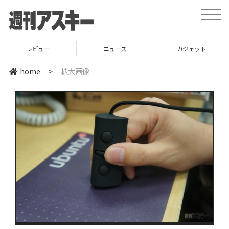
toggle
naviga
レビュー
ニュース
ガジェット
home
>
拡大画像