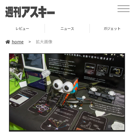
toggle
naviga
レビュー
ニュース
ガジェット
home
>
拡大画像