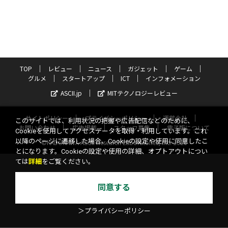
TOP
レビュー
ニュース
ガジェット
ゲーム
グルメ
スタートアップ
ICT
インフォメーション
ASCII.jp
MITテクノロジーレビュー
サイトポリシー
プライバシーポリシー
運営会社
このサイトでは、利用状況の把握や広告配信などのために、
お問い合わせ
広告掲載
スタッフ募集
電子版について
Cookieを使用してアクセスデータを取得・利用しています。これ
以降のページに遷移した場合、Cookieの設定や使用に同意したこ
©KADOKAWA ASCII Research Laboratories, Inc. 2026
とになります。Cookieの設定や使用の詳細、オプトアウトについ
ては
詳細
をご覧ください。
同意する
＞プライバシーポリシー