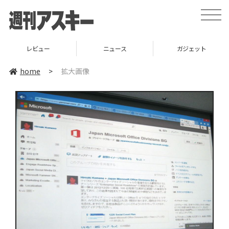
toggle
naviga
レビュー
ニュース
ガジェット
home
>
拡大画像