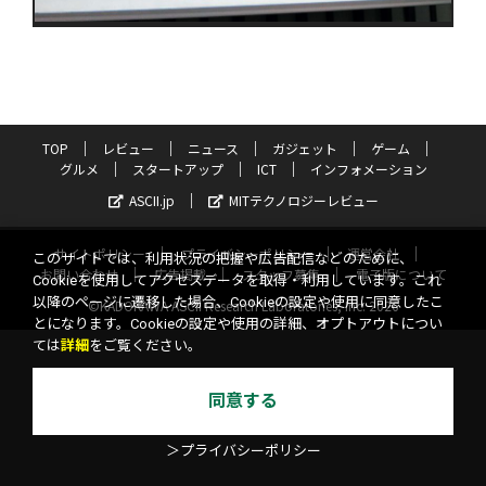
TOP
レビュー
ニュース
ガジェット
ゲーム
グルメ
スタートアップ
ICT
インフォメーション
ASCII.jp
MITテクノロジーレビュー
サイトポリシー
プライバシーポリシー
運営会社
このサイトでは、利用状況の把握や広告配信などのために、
お問い合わせ
広告掲載
スタッフ募集
電子版について
Cookieを使用してアクセスデータを取得・利用しています。これ
以降のページに遷移した場合、Cookieの設定や使用に同意したこ
©KADOKAWA ASCII Research Laboratories, Inc. 2026
とになります。Cookieの設定や使用の詳細、オプトアウトについ
ては
詳細
をご覧ください。
同意する
＞プライバシーポリシー