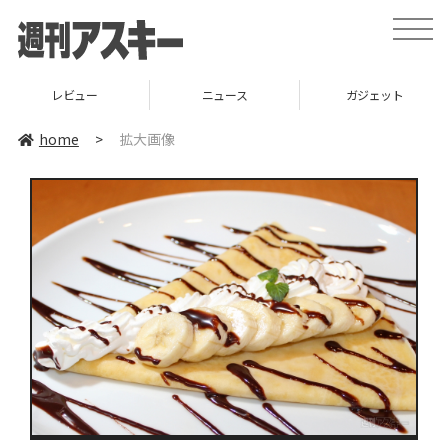
toggle
naviga
レビュー
ニュース
ガジェット
home
>
拡大画像