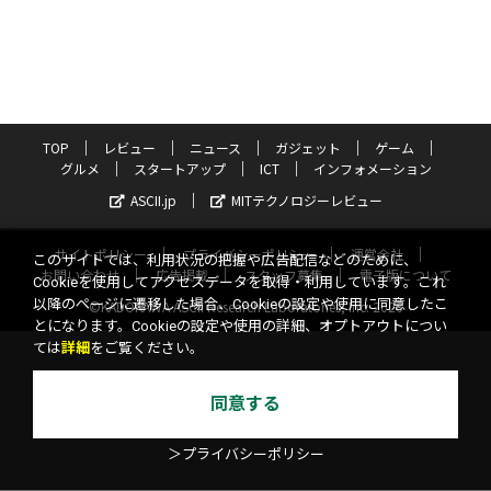
TOP
レビュー
ニュース
ガジェット
ゲーム
グルメ
スタートアップ
ICT
インフォメーション
ASCII.jp
MITテクノロジーレビュー
サイトポリシー
プライバシーポリシー
運営会社
このサイトでは、利用状況の把握や広告配信などのために、
お問い合わせ
広告掲載
スタッフ募集
電子版について
Cookieを使用してアクセスデータを取得・利用しています。これ
以降のページに遷移した場合、Cookieの設定や使用に同意したこ
©KADOKAWA ASCII Research Laboratories, Inc. 2026
とになります。Cookieの設定や使用の詳細、オプトアウトについ
ては
詳細
をご覧ください。
同意する
＞プライバシーポリシー