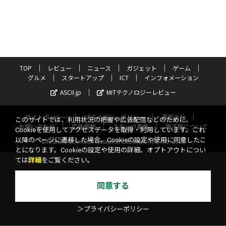
TOP
レビュー
ニュース
ガジェット
ゲーム
グルメ
スタートアップ
ICT
インフォメーション
ASCII.jp
MITテクノロジーレビュー
サイトポリシー
プライバシーポリシー
運営会社
このサイトでは、利用状況の把握や広告配信などのために、
お問い合わせ
広告掲載
スタッフ募集
電子版について
Cookieを使用してアクセスデータを取得・利用しています。これ
以降のページに遷移した場合、Cookieの設定や使用に同意したこ
©KADOKAWA ASCII Research Laboratories, Inc. 2026
とになります。Cookieの設定や使用の詳細、オプトアウトについ
ては
詳細
をご覧ください。
同意する
＞プライバシーポリシー