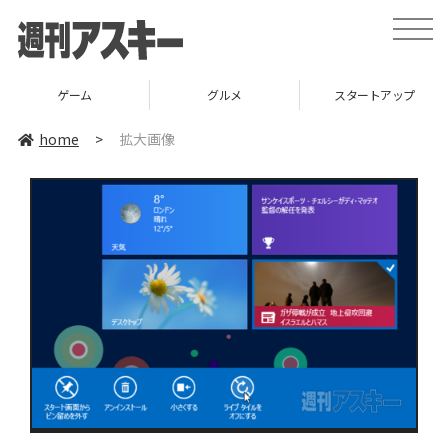
toggle
naviga
ゲーム
グルメ
スタートアップ
home
>
拡大画像