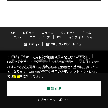
TOP
レビュー
ニュース
ガジェット
ゲーム
グルメ
スタートアップ
ICT
インフォメーション
ASCII.jp
MITテクノロジーレビュー
サイトポリシー
プライバシーポリシー
運営会社
このサイトでは、利用状況の把握や広告配信などのために、
お問い合わせ
広告掲載
スタッフ募集
電子版について
Cookieを使用してアクセスデータを取得・利用しています。これ
以降のページに遷移した場合、Cookieの設定や使用に同意したこ
©KADOKAWA ASCII Research Laboratories, Inc. 2026
とになります。Cookieの設定や使用の詳細、オプトアウトについ
ては
詳細
をご覧ください。
同意する
＞プライバシーポリシー