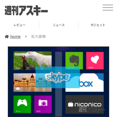
toggle
naviga
レビュー
ニュース
ガジェット
home
>
拡大画像