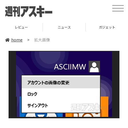
toggle
naviga
レビュー
ニュース
ガジェット
home
>
拡大画像