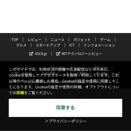
TOP
レビュー
ニュース
ガジェット
ゲーム
グルメ
スタートアップ
ICT
インフォメーション
ASCII.jp
MITテクノロジーレビュー
サイトポリシー
プライバシーポリシー
運営会社
このサイトでは、利用状況の把握や広告配信などのために、
お問い合わせ
広告掲載
スタッフ募集
電子版について
Cookieを使用してアクセスデータを取得・利用しています。これ
以降のページに遷移した場合、Cookieの設定や使用に同意したこ
©KADOKAWA ASCII Research Laboratories, Inc. 2026
とになります。Cookieの設定や使用の詳細、オプトアウトについ
ては
詳細
をご覧ください。
同意する
＞プライバシーポリシー