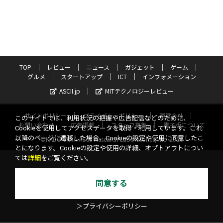
TOP
レビュー
ニュース
ガジェット
ゲーム
グルメ
スタートアップ
ICT
インフォメーション
ASCII.jp
MITテクノロジーレビュー
サイトポリシー
プライバシーポリシー
運営会社
このサイトでは、利用状況の把握や広告配信などのために、
お問い合わせ
広告掲載
スタッフ募集
電子版について
Cookieを使用してアクセスデータを取得・利用しています。これ
以降のページに遷移した場合、Cookieの設定や使用に同意したこ
©KADOKAWA ASCII Research Laboratories, Inc. 2026
とになります。Cookieの設定や使用の詳細、オプトアウトについ
ては
詳細
をご覧ください。
同意する
＞プライバシーポリシー