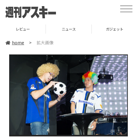
toggle
naviga
レビュー
ニュース
ガジェット
home
>
拡大画像