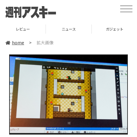
toggle
naviga
レビュー
ニュース
ガジェット
home
>
拡大画像