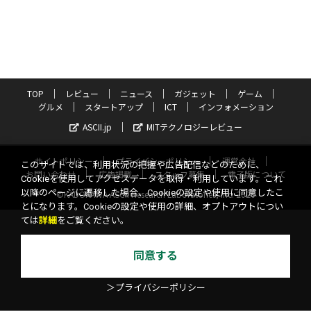
TOP
レビュー
ニュース
ガジェット
ゲーム
グルメ
スタートアップ
ICT
インフォメーション
ASCII.jp
MITテクノロジーレビュー
サイトポリシー
プライバシーポリシー
運営会社
このサイトでは、利用状況の把握や広告配信などのために、
お問い合わせ
広告掲載
スタッフ募集
電子版について
Cookieを使用してアクセスデータを取得・利用しています。これ
以降のページに遷移した場合、Cookieの設定や使用に同意したこ
©KADOKAWA ASCII Research Laboratories, Inc. 2026
とになります。Cookieの設定や使用の詳細、オプトアウトについ
ては
詳細
をご覧ください。
同意する
＞プライバシーポリシー