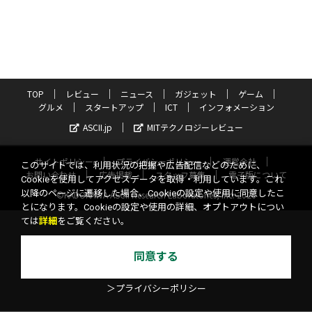
TOP
レビュー
ニュース
ガジェット
ゲーム
グルメ
スタートアップ
ICT
インフォメーション
ASCII.jp
MITテクノロジーレビュー
サイトポリシー
プライバシーポリシー
運営会社
このサイトでは、利用状況の把握や広告配信などのために、
お問い合わせ
広告掲載
スタッフ募集
電子版について
Cookieを使用してアクセスデータを取得・利用しています。これ
以降のページに遷移した場合、Cookieの設定や使用に同意したこ
©KADOKAWA ASCII Research Laboratories, Inc. 2026
とになります。Cookieの設定や使用の詳細、オプトアウトについ
ては
詳細
をご覧ください。
同意する
＞プライバシーポリシー