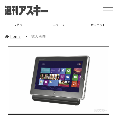
toggle
naviga
レビュー
ニュース
ガジェット
home
>
拡大画像