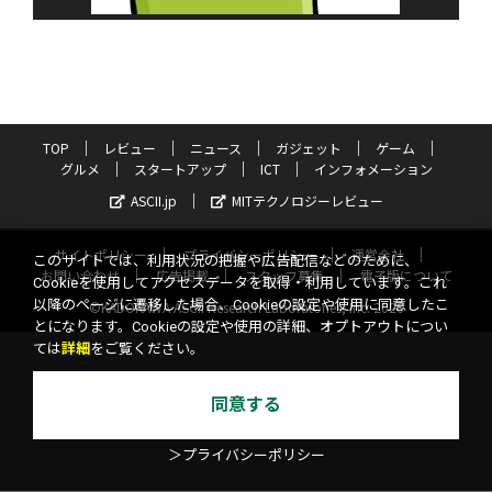
TOP
レビュー
ニュース
ガジェット
ゲーム
グルメ
スタートアップ
ICT
インフォメーション
ASCII.jp
MITテクノロジーレビュー
サイトポリシー
プライバシーポリシー
運営会社
このサイトでは、利用状況の把握や広告配信などのために、
お問い合わせ
広告掲載
スタッフ募集
電子版について
Cookieを使用してアクセスデータを取得・利用しています。これ
以降のページに遷移した場合、Cookieの設定や使用に同意したこ
©KADOKAWA ASCII Research Laboratories, Inc. 2026
とになります。Cookieの設定や使用の詳細、オプトアウトについ
ては
詳細
をご覧ください。
同意する
＞プライバシーポリシー