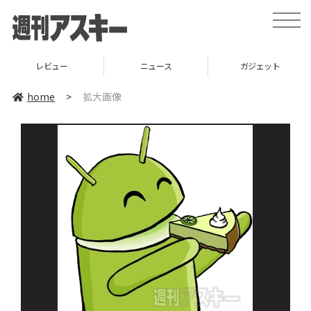
toggle
naviga
レビュー
ニュース
ガジェット
home
>
拡大画像