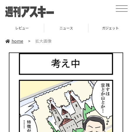
toggle
naviga
レビュー
ニュース
ガジェット
home
>
拡大画像