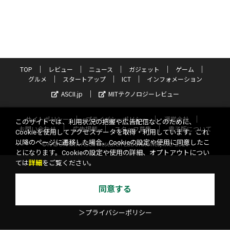
TOP
レビュー
ニュース
ガジェット
ゲーム
グルメ
スタートアップ
ICT
インフォメーション
ASCII.jp
MITテクノロジーレビュー
サイトポリシー
プライバシーポリシー
運営会社
このサイトでは、利用状況の把握や広告配信などのために、
お問い合わせ
広告掲載
スタッフ募集
電子版について
Cookieを使用してアクセスデータを取得・利用しています。これ
以降のページに遷移した場合、Cookieの設定や使用に同意したこ
©KADOKAWA ASCII Research Laboratories, Inc. 2026
とになります。Cookieの設定や使用の詳細、オプトアウトについ
ては
詳細
をご覧ください。
同意する
＞プライバシーポリシー