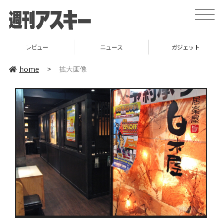
toggle
naviga
レビュー
ニュース
ガジェット
home
>
拡大画像