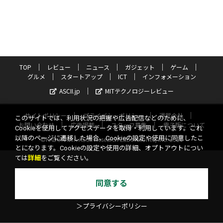
TOP
レビュー
ニュース
ガジェット
ゲーム
グルメ
スタートアップ
ICT
インフォメーション
ASCII.jp
MITテクノロジーレビュー
サイトポリシー
プライバシーポリシー
運営会社
このサイトでは、利用状況の把握や広告配信などのために、
お問い合わせ
広告掲載
スタッフ募集
電子版について
Cookieを使用してアクセスデータを取得・利用しています。これ
以降のページに遷移した場合、Cookieの設定や使用に同意したこ
©KADOKAWA ASCII Research Laboratories, Inc. 2026
とになります。Cookieの設定や使用の詳細、オプトアウトについ
ては
詳細
をご覧ください。
同意する
＞プライバシーポリシー