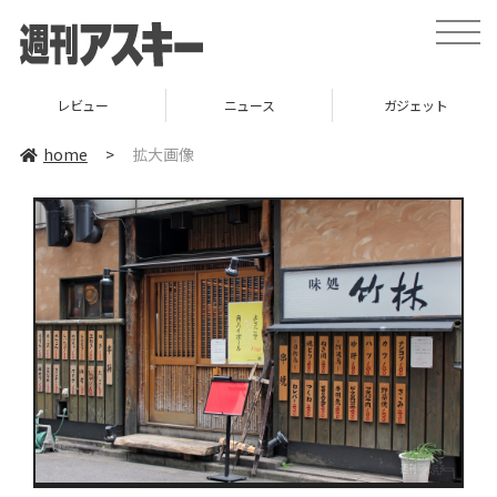
toggle
naviga
レビュー
ニュース
ガジェット
home
>
拡大画像