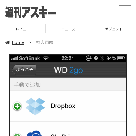
toggle
naviga
レビュー
ニュース
ガジェット
home
>
拡大画像