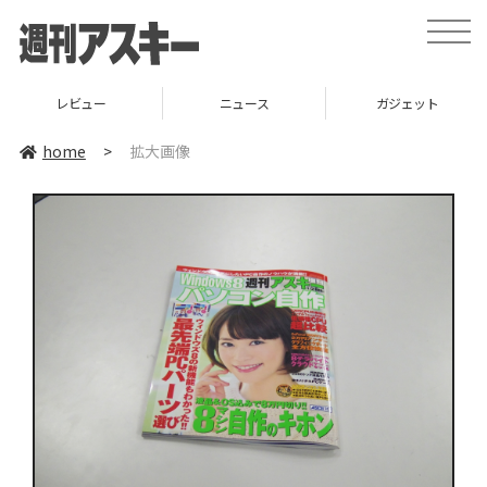
toggle
naviga
レビュー
ニュース
ガジェット
home
>
拡大画像