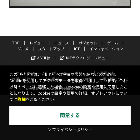
TOP
レビュー
ニュース
ガジェット
ゲーム
グルメ
スタートアップ
ICT
インフォメーション
ASCII.jp
MITテクノロジーレビュー
サイトポリシー
プライバシーポリシー
運営会社
このサイトでは、利用状況の把握や広告配信などのために、
お問い合わせ
広告掲載
スタッフ募集
電子版について
Cookieを使用してアクセスデータを取得・利用しています。これ
以降のページに遷移した場合、Cookieの設定や使用に同意したこ
©KADOKAWA ASCII Research Laboratories, Inc. 2026
とになります。Cookieの設定や使用の詳細、オプトアウトについ
ては
詳細
をご覧ください。
同意する
＞プライバシーポリシー