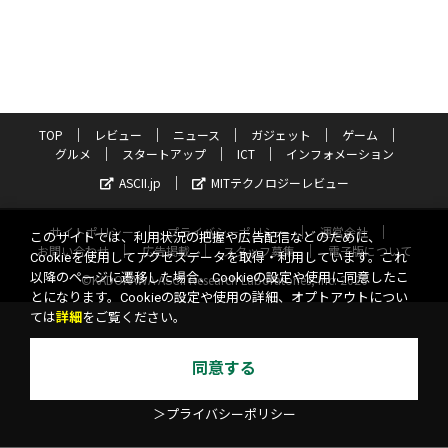
TOP
レビュー
ニュース
ガジェット
ゲーム
グルメ
スタートアップ
ICT
インフォメーション
ASCII.jp
MITテクノロジーレビュー
サイトポリシー
プライバシーポリシー
運営会社
このサイトでは、利用状況の把握や広告配信などのために、
お問い合わせ
広告掲載
スタッフ募集
電子版について
Cookieを使用してアクセスデータを取得・利用しています。これ
以降のページに遷移した場合、Cookieの設定や使用に同意したこ
©KADOKAWA ASCII Research Laboratories, Inc. 2026
とになります。Cookieの設定や使用の詳細、オプトアウトについ
ては
詳細
をご覧ください。
同意する
＞プライバシーポリシー