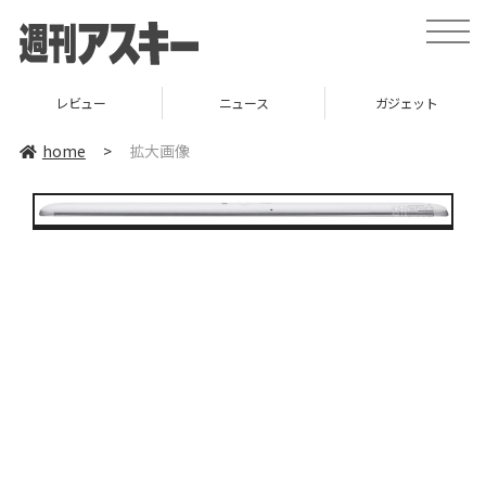
toggle
naviga
レビュー
ニュース
ガジェット
home
>
拡大画像