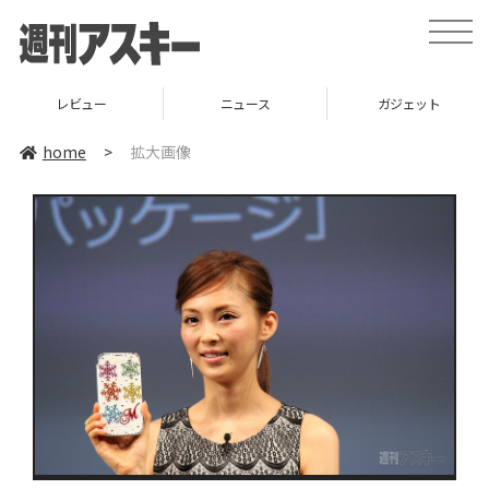
toggle
naviga
レビュー
ニュース
ガジェット
home
>
拡大画像