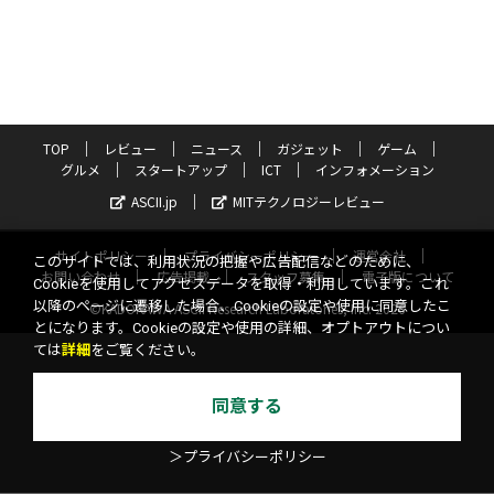
TOP
レビュー
ニュース
ガジェット
ゲーム
グルメ
スタートアップ
ICT
インフォメーション
ASCII.jp
MITテクノロジーレビュー
サイトポリシー
プライバシーポリシー
運営会社
このサイトでは、利用状況の把握や広告配信などのために、
お問い合わせ
広告掲載
スタッフ募集
電子版について
Cookieを使用してアクセスデータを取得・利用しています。これ
以降のページに遷移した場合、Cookieの設定や使用に同意したこ
©KADOKAWA ASCII Research Laboratories, Inc. 2026
とになります。Cookieの設定や使用の詳細、オプトアウトについ
ては
詳細
をご覧ください。
同意する
＞プライバシーポリシー