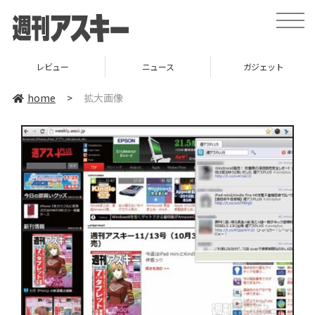
toggle
naviga
レビュー
ニュース
ガジェット
home
>
拡大画像