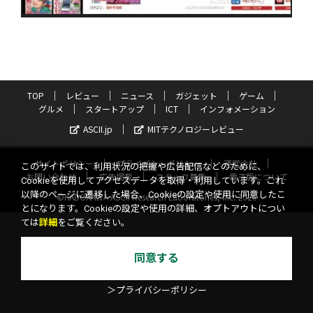
TOP
レビュー
ニュース
ガジェット
ゲーム
グルメ
スタートアップ
ICT
インフォメーション
ASCII.jp
MITテクノロジーレビュー
サイトポリシー
プライバシーポリシー
運営会社
このサイトでは、利用状況の把握や広告配信などのために、
お問い合わせ
広告掲載
スタッフ募集
電子版について
Cookieを使用してアクセスデータを取得・利用しています。これ
以降のページに遷移した場合、Cookieの設定や使用に同意したこ
©KADOKAWA ASCII Research Laboratories, Inc. 2026
とになります。Cookieの設定や使用の詳細、オプトアウトについ
ては
詳細
をご覧ください。
同意する
＞プライバシーポリシー