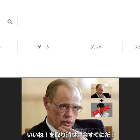
ト
ゲーム
グルメ
ス