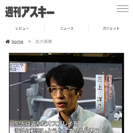
toggle
naviga
レビュー
ニュース
ガジェット
home
>
拡大画像