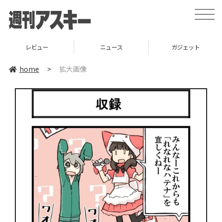
toggle
naviga
レビュー
ニュース
ガジェット
home
>
拡大画像