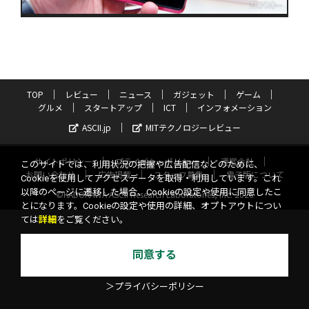
TOP
レビュー
ニュース
ガジェット
ゲーム
グルメ
スタートアップ
ICT
インフォメーション
ASCII.jp
MITテクノロジーレビュー
サイトポリシー
プライバシーポリシー
運営会社
このサイトでは、利用状況の把握や広告配信などのために、
お問い合わせ
広告掲載
スタッフ募集
電子版について
Cookieを使用してアクセスデータを取得・利用しています。これ
以降のページに遷移した場合、Cookieの設定や使用に同意したこ
©KADOKAWA ASCII Research Laboratories, Inc. 2026
とになります。Cookieの設定や使用の詳細、オプトアウトについ
ては
詳細
をご覧ください。
同意する
＞プライバシーポリシー