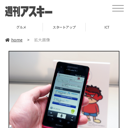
toggle
naviga
グルメ
スタートアップ
ICT
home
>
拡大画像