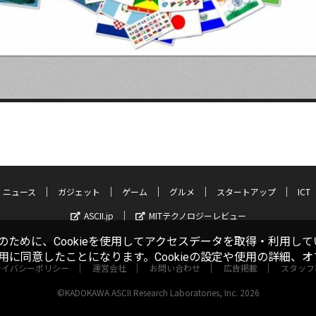
ニュース
ガジェット
ゲーム
グルメ
スタートアップ
ICT
ASCII.jp
MITテクノロジーレビュー
ために、Cookieを使用してアクセスデータを取得・利用して
使用に同意したことになります。Cookieの設定や使用の詳細、
ライバシーポリシー
運営会社
お問い合わせ
広告掲載
スタッフ
©KADOKAWA ASCII Research Laboratories, Inc. 2026