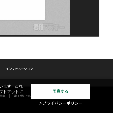
インフォメーション
います。これ
同意する
オプトアウトに
募集
電子版について
＞プライバシーポリシー