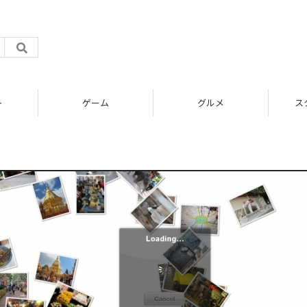
ト
ゲーム
グルメ
ス