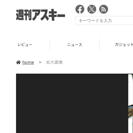
レビュー
ニュース
ガジェッ
home
>
拡大画像