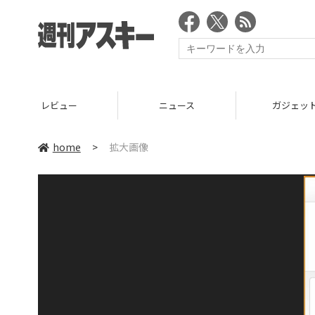
レビュー
ニュース
ガジェッ
home
>
拡大画像