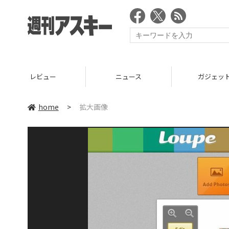
レビュー
ニュース
ガジェッ
home
>
拡大画像