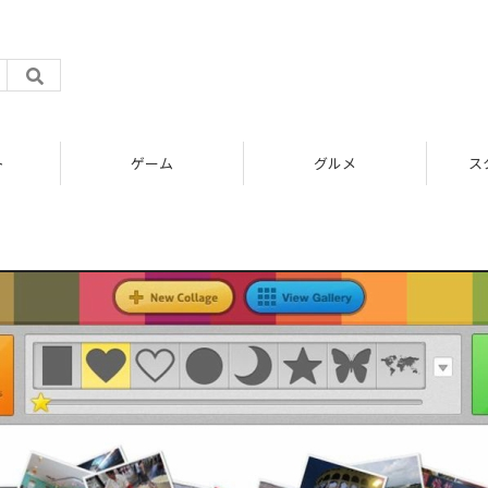
ト
ゲーム
グルメ
ス