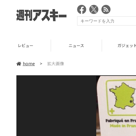
レビュー
ニュース
ガジェッ
home
>
拡大画像