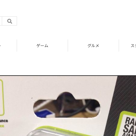
ト
ゲーム
グルメ
ス