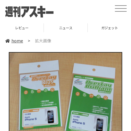
toggle
naviga
レビュー
ニュース
ガジェット
home
>
拡大画像