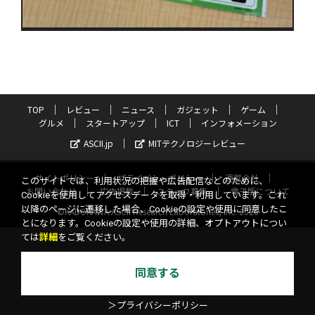
TOP
レビュー
ニュース
ガジェット
ゲーム
グルメ
スタートアップ
ICT
インフォメーション
ASCII.jp
MITテクノロジーレビュー
サイトポリシー
プライバシーポリシー
運営会社
このサイトでは、利用状況の把握や広告配信などのために、
お問い合わせ
広告掲載
スタッフ募集
電子版について
Cookieを使用してアクセスデータを取得・利用しています。これ
以降のページに遷移した場合、Cookieの設定や使用に同意したこ
©KADOKAWA ASCII Research Laboratories, Inc. 2026
とになります。Cookieの設定や使用の詳細、オプトアウトについ
ては
詳細
をご覧ください。
同意する
＞プライバシーポリシー