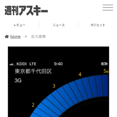
toggle
naviga
レビュー
ニュース
ガジェット
home
>
拡大画像